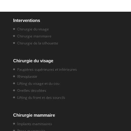
Interventions
Chirurgie du visage
Chirurgie mammaire
Chirurgie de la silhouette
Chirurgie du visage
Paupières supérieures et inférieures
Rhinoplastie
Lifting du visage et du cou
Oreilles décollées
Lifting du front et des sourcils
Chirurgie mammaire
Implants mammaires
Ptose mammaire